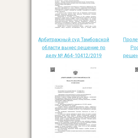
Арбитражный суд Тамбовской
Проле
области вынес решение по
Ро
делу № А64-10412/2019
решен