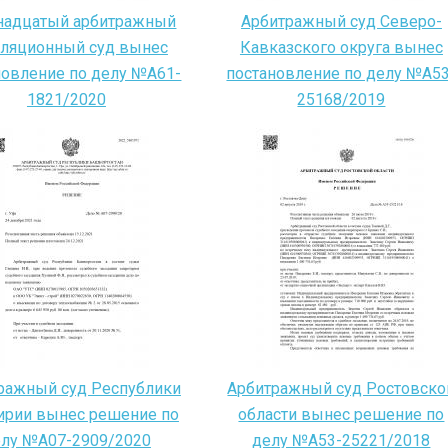
надцатый арбитражный
Арбитражный суд Северо-
лляционный суд вынес
Кавказского округа вынес
новление по делу №А61-
постановление по делу №А53
1821/2020
25168/2019
ражный суд Республики
Арбитражный суд Ростовско
рии вынес решение по
области вынес решение по
лу №А07-2909/2020
делу №А53-25221/2018