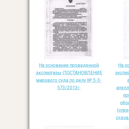
На основании проведенной
На о
экспертизы-ПОСТАНОВЛЕНИЕ
экспе
мирового суда по делу № 5-3-
573/2013г.
апелл
пр
обо
(опр
судов