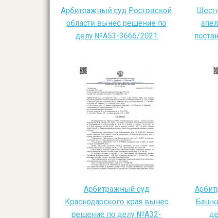
Арбитражный суд Ростовской
Шест
области вынес решение по
апе
делу №А53-3666/2021
поста
Арбитражный суд
Арбит
Краснодарского края вынес
Башки
решение по делу №А32-
де