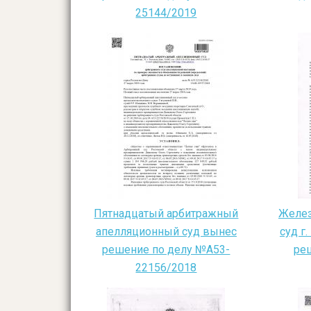
25144/2019
Пятнадцатый арбитражный
Желе
апелляционный суд вынес
суд г
решение по делу №А53-
реш
22156/2018