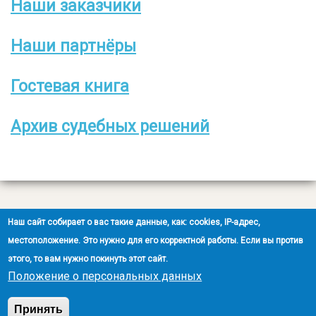
Наши заказчики
Боковое
меню
Наши партнёры
Гостевая книга
Архив судебных решений
Все права защищены
Наш сайт собирает о вас такие данные, как: cookies, IP-адрес,
2008-2026 © ООО НЭОО «ЭКСПЕРТ»
местоположение. Это нужно для его корректной работы. Если вы против
этого, то вам нужно покинуть этот сайт.
Создание сайта
- Ra-Don.ru
Положение о персональных данных
Положение о защите персональных данных
Принять