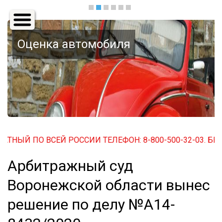
Основная
навигация
Оценка автомобиля
 ПО ВСЕЙ РОССИИ ТЕЛЕФОН: 8-800-500-32-03. БЕСПЛАТН
Арбитражный суд
Воронежской области вынес
решение по делу №А14-