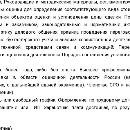
6; Руководящие и методические материалы, регламенти
ты оценки для определения соответствующего вида сто
енки объектов оценки и установления цены сделки; П
м и заказчиком; Законодательные и нормативные ак
этику делового общения; правила проведения перегов
ю бухгалтерского учета и анализа хозяйственной деятель
 техникой, средствами связи и коммуникаций; Пере
ти оценочной деятельности; Порядок составления установ
 более года, либо без опыта. Высшее профессиона
овка в области оценочной деятельности России (на
их, с дальнейшей сдачей экзаменов); Членство СРО и н
чении).
ь или свободный график. Оформление: по трудовому дог
занятые или ИП. Заработная плата достойная, по резу
тчик)