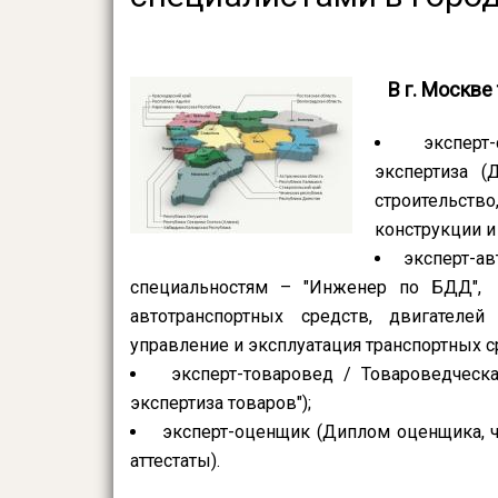
В г. Москве
эксперт
экспертиза 
строительст
конструкции и т
эксперт-ав
специальностям – "Инженер по БДД", «
автотранспортных средств, двигателей
управление и эксплуатация транспортных сре
эксперт-товаровед / Товароведческа
экспертиза товаров");
эксперт-оценщик (Диплом оценщика, ч
аттестаты).