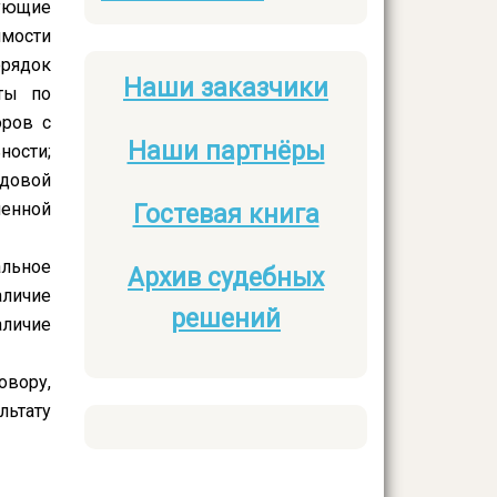
рующие
имости
орядок
Наши заказчики
ты по
Боковое
оров с
меню
Наши партнёры
ности;
довой
ленной
Гостевая книга
льное
Архив судебных
личие
решений
аличие
овору,
льтату