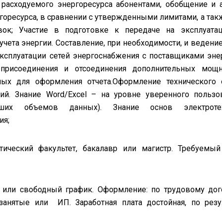
а расходуемого энергоресурса абонентами, обобщение и 
горесурса, в сравнении с утвержденными лимитами, а так
овок; Участие в подготовке к передаче на эксплуат
учета энергии. Составление, при необходимости, и ведение
эксплуатации сетей энергоснабжения с поставщиками эне
 присоединения и отсоединения дополнительных мощн
ных для оформления отчета.Оформление технического 
ий. Знание Word/Excel – на уровне уверенного пользо
ьших объемов данных). Знание основ электротех
ия;
тический факультет, бакалавр или магистр. Требуемы
или свободный график. Оформление: по трудовому дог
занятые или ИП. Заработная плата достойная, по резу