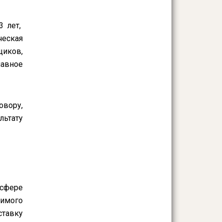
3 лет,
еская
щиков,
лавное
овору,
льтату
сфере
димого
ставку