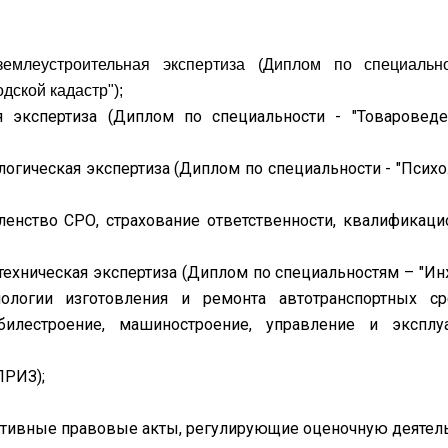
землеустроительная экспертиза (Диплом по специальн
дской кадастр");
я экспертиза (Диплом по специальности - "Товаровед
логическая экспертиза (Диплом по специальности - "Психо
ленство СРО, страхование ответственности, квалификац
тотехническая экспертиза (Диплом по специальностям – "И
ологии изготовления и ремонта автотранспортных ср
билестроение, машиностроение, управление и эксплу
ПРИЗ);
тивные правовые акты, регулирующие оценочную деятел