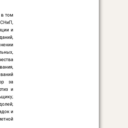
 в том
 СНиП,
яции и
даний,
лнении
льных,
чества
вания,
ований
ор за
ртиз и
щику;
долей;
адок и
метной