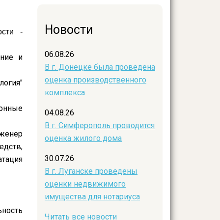
Новости
ости -
06.08.26
ение и
В г. Донецке была проведена
оценка производственного
логия"
комплекса
ионные
04.08.26
В г. Симферополь проводится
нженер
оценка жилого дома
едств,
30.07.26
атация
В г. Луганске проведены
оценки недвижимого
имущества для нотариуса
ьность
Читать все новости