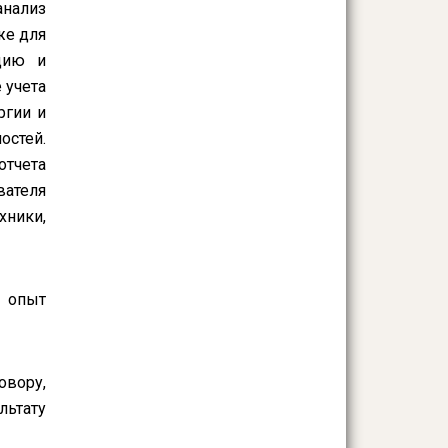
анализ
же для
ацию и
 учета
ргии и
остей.
отчета
вателя
ники,
й опыт
овору,
льтату