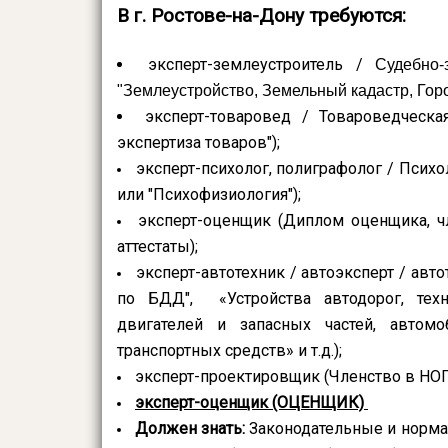
В г. Ростове-на-Дону требуются:
эксперт-землеустроитель /
Судебно-
"Землеустройство, Земельный кадастр, Горо
эксперт-товаровед / Товароведческа
экспертиза товаров");
эксперт-психолог, полиграфолог / Психо
или "Психофизиология");
эксперт-оценщик (Диплом оценщика, ч
аттестаты);
эксперт-автотехник / автоэксперт / ав
по БДД", «Устройства автодорог, техн
двигателей и запасных частей, автомо
транспортных средств» и т.д.);
эксперт-проектировщик (Членство в НО
эксперт-оценщик (ОЦЕНЩИК)
Должен знать:
Законодательные и норма