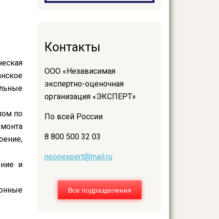
Контакты
ческая
ООО «Независимая
нское
экспертно-оценочная
льные
организация «ЭКСПЕРТ»
лом по
По всей России
емонта
8 800 500 32 03
оение,
neooexpert@mail.ru
ение и
Все подразделения
ионные