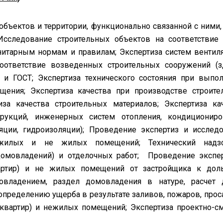
бъектов и территории, функционально связанной с ними,
Исследование строительных объектов на соответствие
нитарным нормам и правилам; Экспертиза систем вентил
Соответствие возведенных строительных сооружений (з
 и ГОСТ; Экспертиза технического состояния при выпо
щения; Экспертиза качества при производстве строите
за качества строительных материалов; Экспертиза ка
рукций, инженерных систем отопления, кондициониро
яции, гидроизоляции); Проведение экспертиз и исслед
 жилых и не жилых помещений; Технический надз
домовладений) и отделочных работ; Проведение экспе
артир) и не жилых помещений от застройщика к доль
владением, раздел домовладения в натуре, расчет 
определению ущерба в результате заливов, пожаров, прос
квартир) и нежилых помещений; Экспертиза проектно-с