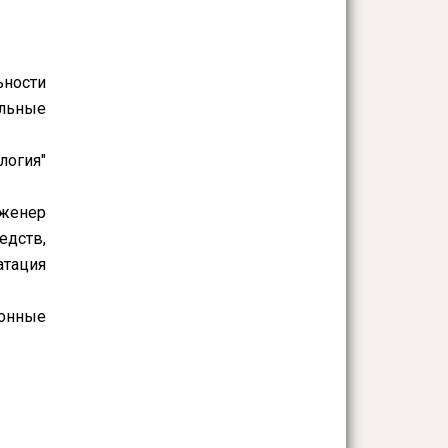
ьности
ельные
логия"
нженер
едств,
атация
онные