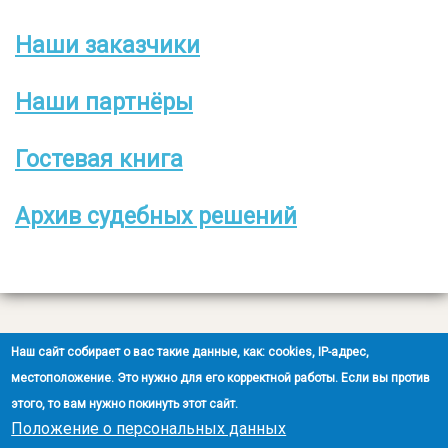
Наши заказчики
Боковое
меню
Наши партнёры
Гостевая книга
Архив судебных решений
Все права защищены
Наш сайт собирает о вас такие данные, как: cookies, IP-адрес,
2008-2026 © ООО НЭОО «ЭКСПЕРТ»
местоположение. Это нужно для его корректной работы. Если вы против
этого, то вам нужно покинуть этот сайт.
Создание сайта
- Ra-Don.ru
Положение о персональных данных
Положение о защите персональных данных