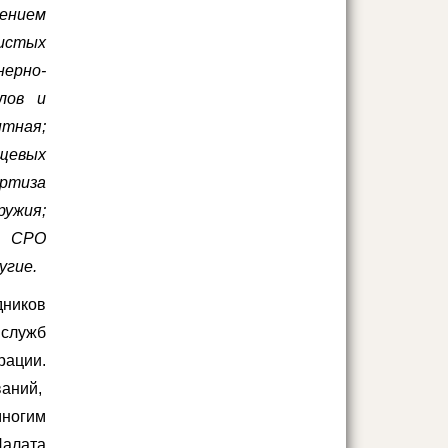
нением
истых
ерно-
алов и
нтная;
щевых
ертиза
ружия;
в СРО
угие.
дников
 служб
рации.
ваний,
ногим
Палата