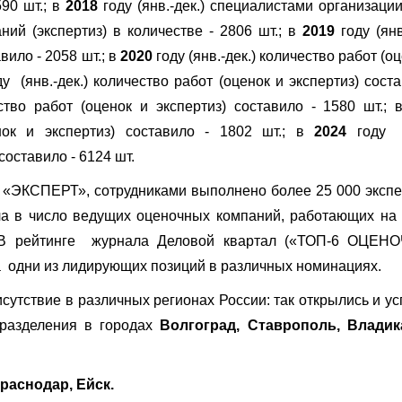
90 шт.; в
2018
году (янв.-дек.) специалистами организаци
ий (экспертиз) в количестве - 2806 шт.;
в
2019
году (янв
вило - 2058 шт.;
в
2020
году
(янв.-дек.)
количество работ (оц
ду
(янв.-дек.)
количество работ (оценок и экспертиз) сост
ство работ (оценок и экспертиз) составило
- 1580 шт.;
нок и экспертиз) составило
- 1802 шт.;
в
2024
год
 составило
- 6124 шт.
«ЭКСПЕРТ», сотрудниками выполнено более 25 000 экспе
 в число ведущих оценочных компаний, работающих на
. В рейтинге журнала Деловой квартал («ТОП-6 ОЦЕ
дни из лидирующих позиций в различных номинациях.
утствие в различных регионах России: так открылись и у
разделения в городах
Волгоград, Ставрополь, Владик
раснодар, Ейск.