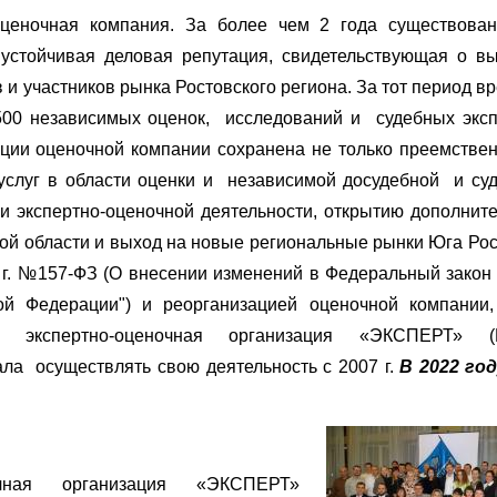
ценочная компания. За более чем 2 года существова
устойчивая деловая репутация, свидетельствующая о в
в и участников рынка Ростовского региона. За
тот
период в
500
независимых оценок, исследований и судебных эксп
ции оценочной компании сохранена не только преемствен
 услуг в области оценки и независимой досудебной и су
и экспертно-оценочной деятельности, открытию дополнит
ой области и выход на новые региональные рынки Юга Рос
6 г. №157-ФЗ (О внесении изменений в Федеральный зако
ой Федерации") и реорганизацией оценочной компании
я экспертно-оценочная организация «ЭКСПЕРТ» 
 осуществлять свою деятельность с 2007 г.
В 2022 го
очная организация «ЭКСПЕРТ»