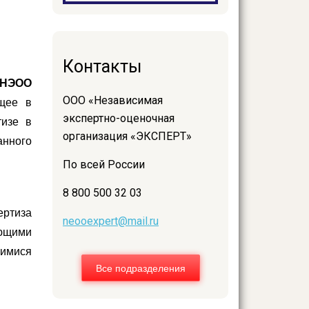
Контакты
(НЭОО
ООО «Независимая
ющее в
экспертно-оценочная
тизе в
организация «ЭКСПЕРТ»
анного
По всей России
8 800 500 32 03
ертиза
neooexpert@mail.ru
ющими
имися
Все подразделения