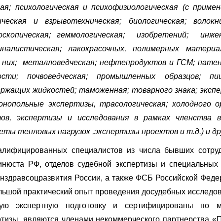
ая; психологическая и психофизиологическая (с приме
еская и взрывотехническая; биологическая; волокн
оскопическая; геммологическая; изобретений; инжен
миналистическая; лакокрасочных, полимерных матери
з ниx; металловедческая; нефтепродуктов и ГСМ; пате
сти; почвоведческая; промышленных образцов; пи
ержащих жидкостей; таможенная; товарного знака;
эксп
монопольные экспертизы,
трасологическая; холодного о
тов,
экспертизы и исследования в рамках членства 
еты тепловых нагрузок ,экспертизы проектов и т.д.)
и др
алифицированных специалистов из числа бывших сотру
нюста РФ, отделов судебной экспертизы и специальных
здравсоцразвития России, а также ФСБ Российской Феде
шой практический опыт проведения досудебных исследо
ную экспертную подготовку и сертифицированы по м
ртизы, являются членами некоммерческого партнерства «