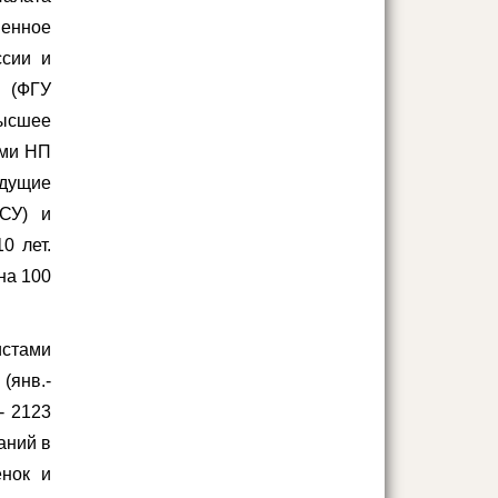
венное
ссии и
» (ФГУ
ысшее
ами НП
едущие
ГСУ) и
0 лет.
на 100
истами
 (янв.-
- 2123
аний в
енок и