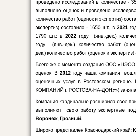
проведено исследований в количестве - 35
выполнено оценок и проведено исследован
количество работ (оценок и экспертиз) соста
экспертиз) составило -
1650 шт., в
2021
го
1790 шт.; в
2022
году
(янв.-дек.)
количе
году
(янв.-дек.)
количество работ (оце
дек.)
количество работ (оценок и экспертиз)
Всего же с момента создания ООО «НЭОО 
оценок. В
2012
году наша компания вошла
оценочных услуг в Ростовском регионе
КОМПАНИЙ г. РОСТОВА-НА-ДОНУ») заняла о
Компания кардинально расширила свое прис
выполняют свою работу экспертные под
Воронеж, Грозный.
Широко представлен Краснодарский край:
К