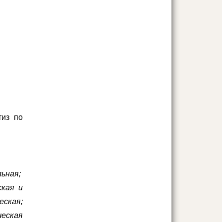
тиз по
льная;
ская и
ская;
ческая