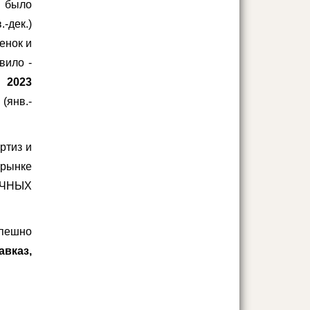
и было
.-дек.)
енок и
авило
-
в
2023
у
(янв.-
ртиз и
 рынке
НОЧНЫХ
спешно
авказ,