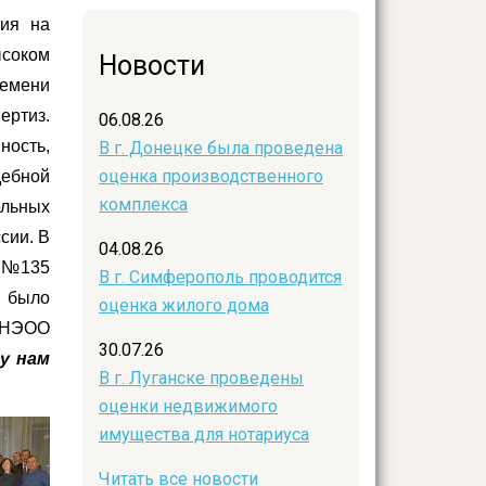
ния на
ысоком
Новости
ремени
ертиз.
06.08.26
ность,
В г. Донецке была проведена
оценка производственного
дебной
комплекса
ельных
сии. В
04.08.26
н №135
В г. Симферополь проводится
, было
оценка жилого дома
(НЭОО
30.07.26
ду нам
В г. Луганске проведены
оценки недвижимого
имущества для нотариуса
Читать все новости