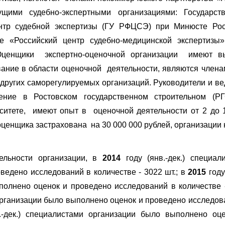
ущими судебно-экспертными организациями: Государст
нтр судебной экспертизы (ГУ РФЦСЭ) при Минюсте Ро
е «Российский центр судебно-медицинской экспертизы
Оценщики экспертно-оценочной организации имеют в
вание в области оценочной деятельности, являются член
других саморегулируемых организаций. Руководители и в
чение в Ростовском государственном строительном (Р
ситете, имеют опыт в оценочной деятельности от 2 до 1
енщика застрахована на 30 000 000 рублей, организации 
ельности организации, в
2014
году (янв.-дек.) специал
ведено исследований в количестве - 3022 шт.; в
2015
году
полнено оценок и проведено исследований в количестве 
 организации было выполнено оценок и проведено исследов
.-дек.) специалистами организации было выполнено оц