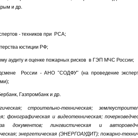
рым и др.
спертов - техников при РСА;
терства юстиции РФ;
ому аудиту и оценке пожарных рисков
в ГЭП МЧС России
;
дсмене России - АНО "
СОДФУ"
(на проведение экспер
ми);
ербанк, Газпромбанк и др.
гическая; строительно-техническая; землеустроите
я; фонографическая и видеотехническая; почерковедче
тиза документов; лингвистическая и автороведче
ческая; энергетическая (ЭНЕРГОАУДИТ); пожарно-техни