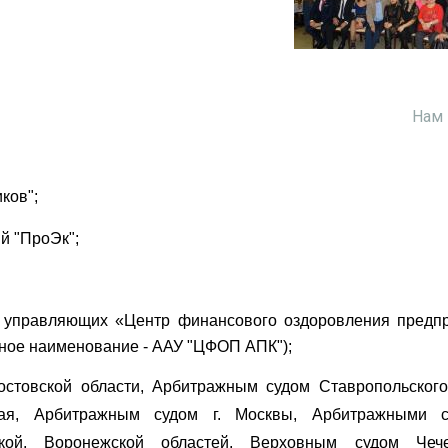
Нам 
ков";
й "ПроЭк";
управляющих «Центр финансового оздоровления предп
ное наименование - ААУ "ЦФОП АПК");
стовской области, Арбитражным судом Ставропольского
рая, Арбитражным судом г. Москвы, Арбитражными с
дской, Воронежской областей, Верховным судом Чече