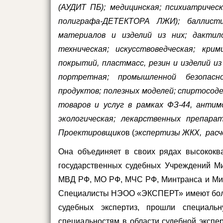
(АУДИТ ПБ); медицинская; психиатрическ
полиграфа-ДЕТЕКТОРА ЛЖИ); баллистич
материалов и изделий из них; дактил
техническая; искусствоведческая; кри
покрытий, пластмасс, резин и изделий и
портретная; промышленной безопасно
продуктов; полезных моделей; спиртосод
товаров и услуг в рамках ФЗ-44, анти
экологическая; лекарственных препара
Проектировщико
в
(
экспертизы ЖКХ, расч
Она объединяет в своих рядах высококв
государственных судебных Учреждений Ми
МВД РФ, МО РФ, МЧС РФ, Минтранса и Мин
Специалисты НЭОО «ЭКСПЕРТ» имеют боль
судебных экспертиз, прошли специаль
специальностям в области судебной экспе