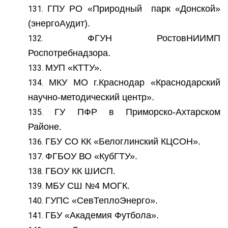
ГПУ РО «Природный парк «Донской»
(энергоАудит).
ФГУН РостовНИИМП
Роспотребнадзора.
МУП «КТТУ».
МКУ МО г.Краснодар «Краснодарский
научно-методический центр».
ГУ ПФР в Приморско-Ахтарском
Районе.
ГБУ СО КК «Белоглинский КЦСОН».
ФГБОУ ВО «КубГТУ».
ГБОУ КК ШИСП.
МБУ СШ №4 МОГК.
ГУПС «СевТеплоЭнерго».
ГБУ «Академия Футбола».