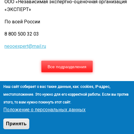
ООО «Независимая экспертно-оценочная организация
«ЭКСПЕРТ»
По всей России
8 800 500 32 03
neooexpert@mail.ru
Все подразделения
Новости
Наш сайт собирает о вас такие данные, как: cookies, IP-адрес,
местоположение. Это нужно для его корректной работы. Если вы против
04.08.26
этого, то вам нужно покинуть этот сайт.
Положение о персональных данных
В г. Симферополь проводится оценка жилого дома
30.07.26
Принять
В г. Луганске проведены оценки недвижимого