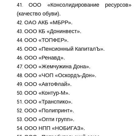
ООО «Консолидирование ресурсов»
(качество обуви).
ОАО АКБ «МБРР».
ООО КБ «Донинвест».
ООО «ТОПФЕР».
ООО «Пенсионный КапиталЪ».
ООО «Ренавд».
ООО «Жемчужина Дона».
ООО «ЧОП «Оскордъ-Дон».
ООО «АвтоФлай».
ООО «Контур-М».
ООО «Транспико».
ООО «Полипринт».
ООО «Опти групп».
ООО НПП «НОБИГАЗ».