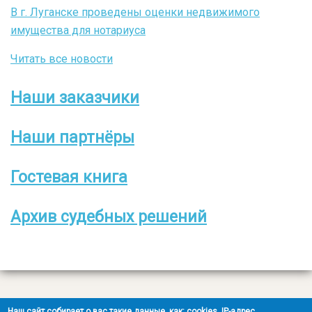
В г. Луганске проведены оценки недвижимого
имущества для нотариуса
Читать все новости
Наши заказчики
Боковое
меню
Наши партнёры
Гостевая книга
Архив судебных решений
Все права защищены
Наш сайт собирает о вас такие данные, как: cookies, IP-адрес,