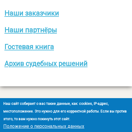
Наши заказчики
Боковое
меню
Наши партнёры
Гостевая книга
Архив судебных решений
Все права защищены
Наш сайт собирает о вас такие данные, как: cookies, IP-адрес,
2008-2026 © ООО НЭОО «ЭКСПЕРТ»
местоположение. Это нужно для его корректной работы. Если вы против
этого, то вам нужно покинуть этот сайт.
Создание сайта
- Ra-Don.ru
Положение о персональных данных
Положение о защите персональных данных