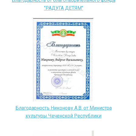
Благодарность от благотворительного фонда
"РАДУГА ДЕТЯМ"
Благодарность Никонову А.В. от Министра
культуры Чеченской Республики