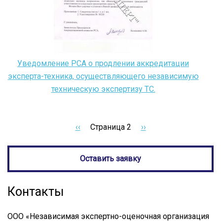
Уведомление РСА о продлении аккредитации
эксперта-техника, осуществляющего независимую
техническую экспертизу ТС.
←
‹‹
Страница 2
Следующая
››
Нумерация
страница
страниц
Оставить заявку
Контакты
ООО «Независимая экспертно-оценочная организация