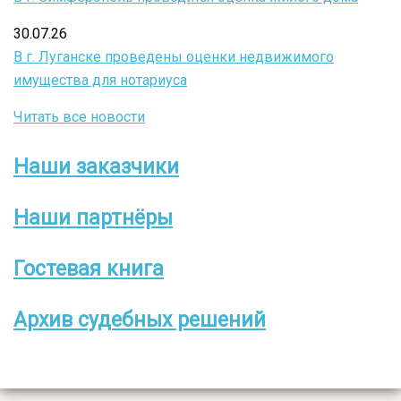
30.07.26
В г. Луганске проведены оценки недвижимого
имущества для нотариуса
Читать все новости
Наши заказчики
Боковое
меню
Наши партнёры
Гостевая книга
Архив судебных решений