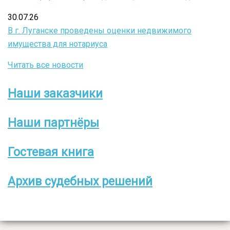
30.07.26
В г. Луганске проведены оценки недвижимого
имущества для нотариуса
Читать все новости
Наши заказчики
Боковое
меню
Наши партнёры
Гостевая книга
Архив судебных решений