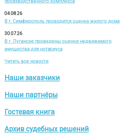
производственного комплекса
04.08.26
В г. Симферополь проводится оценка жилого дома
30.07.26
В г. Луганске проведены оценки недвижимого
имущества для нотариуса
Читать все новости
Наши заказчики
Боковое
меню
Наши партнёры
Гостевая книга
Архив судебных решений