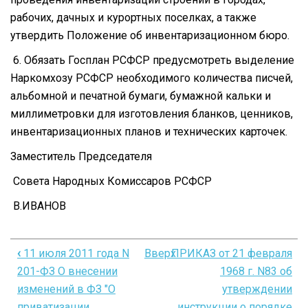
рабочих, дачных и курортных поселках, а также
утвердить Положение об инвентаризационном бюро.
6. Обязать Госплан РСФСР предусмотреть выделение
Наркомхозу РСФСР необходимого количества писчей,
альбомной и печатной бумаги, бумажной кальки и
миллиметровки для изготовления бланков, ценников,
инвентаризационных планов и технических карточек.
Заместитель Председателя
Совета Народных Комиссаров РСФСР
В.ИВАНОВ
‹
11 июля 2011 года N
Вверх
ПРИКАЗ от 21 февраля
Перекрёстные
201-ФЗ О внесении
1968 г. N83 об
ссылки
изменений в ФЗ "О
утверждении
книги
приватизации
инструкции о порядке