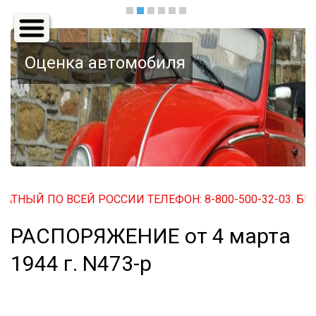
Основная
навигация
Оценка автомобиля
НЫЙ ПО ВСЕЙ РОССИИ ТЕЛЕФОН: 8-800-500-32-03. БЕСПЛ
РАСПОРЯЖЕНИЕ от 4 марта
1944 г. N473-р