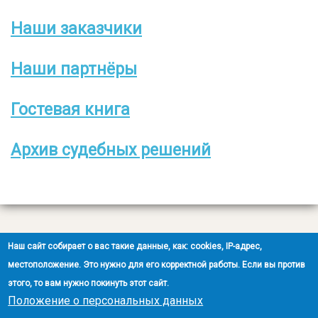
Наши заказчики
Боковое
меню
Наши партнёры
Гостевая книга
Архив судебных решений
Все права защищены
Наш сайт собирает о вас такие данные, как: cookies, IP-адрес,
2008-2026 © ООО НЭОО «ЭКСПЕРТ»
местоположение. Это нужно для его корректной работы. Если вы против
этого, то вам нужно покинуть этот сайт.
Создание сайта
- Ra-Don.ru
Положение о персональных данных
Положение о защите персональных данных