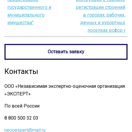
государственного и
регистрации строений
для
муниципального
в городах, рабочих,
РАСПОРЯЖЕНИЕ
имущества"
дачных и курортных
от
поселках рсфср
›
4
марта
Оставить заявку
1944
г.
Контакты
N473-
р
ООО «Независимая экспертно-оценочная организация
«ЭКСПЕРТ»
По всей России
8 800 500 32 03
neooexpert@mail.ru