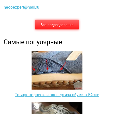
neooexpert@mail.ru
Все подразделения
Самые популярные
Товароведческая экспертиза обуви в Ейске