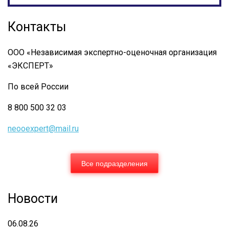
ФЕДЕРАЛЬНЫЙ
СТАНДАРТ
Контакты
ОЦЕНКИ
№
ООО «Независимая экспертно-оценочная организация
3
«ЭКСПЕРТ»
По всей России
8 800 500 32 03
neooexpert@mail.ru
Все подразделения
Новости
06.08.26