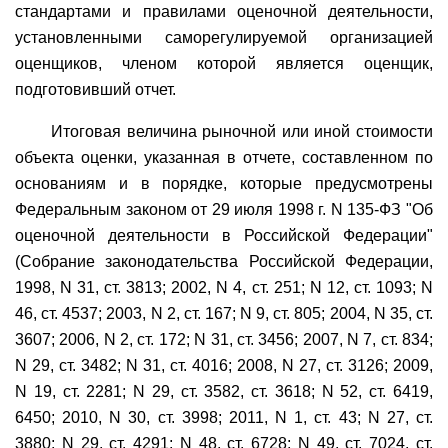
стандартами и правилами оценочной деятельности,
установленными саморегулируемой организацией
оценщиков, членом которой является оценщик,
подготовивший отчет.
Итоговая величина рыночной или иной стоимости
объекта оценки, указанная в отчете, составленном по
основаниям и в порядке, которые предусмотрены
Федеральным законом от 29 июля 1998 г. N 135-ФЗ "Об
оценочной деятельности в Российской Федерации"
(Собрание законодательства Российской Федерации,
1998, N 31, ст. 3813; 2002, N 4, ст. 251; N 12, ст. 1093; N
46, ст. 4537; 2003, N 2, ст. 167; N 9, ст. 805; 2004, N 35, ст.
3607; 2006, N 2, ст. 172; N 31, ст. 3456; 2007, N 7, ст. 834;
N 29, ст. 3482; N 31, ст. 4016; 2008, N 27, ст. 3126; 2009,
N 19, ст. 2281; N 29, ст. 3582, ст. 3618; N 52, ст. 6419,
6450; 2010, N 30, ст. 3998; 2011, N 1, ст. 43; N 27, ст.
3880; N 29, ст. 4291; N 48, ст. 6728; N 49, ст. 7024, ст.