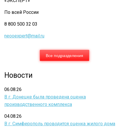
«ЭКСПЕРТ»
ER
По всей России
333
BFU
8 800 500 32 03
Farmer
neooexpert@mail.ru
LCD
Все подразделения
Новости
06.08.26
В г. Донецке была проведена оценка
производственного комплекса
04.08.26
В г. Симферополь проводится оценка жилого дома