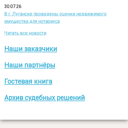
30.07.26
В г. Луганске проведены оценки недвижимого
имущества для нотариуса
Читать все новости
Наши заказчики
Боковое
меню
Наши партнёры
Гостевая книга
Архив судебных решений