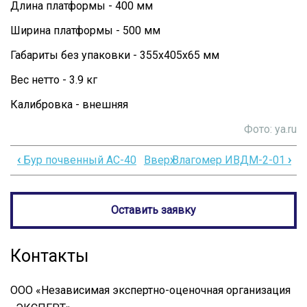
Длина платформы - 400 мм
Ширина платформы - 500 мм
Габариты без упаковки - 355х405х65 мм
Вес нетто - 3.9 кг
Калибровка - внешняя
Фото: ya.ru
‹
Бур почвенный АС-40
Вверх
Влагомер ИВДМ-2-01
›
Перекрёстные
ссылки
Оставить заявку
книги
для
Контакты
Весы
напольные
ООО «Независимая экспертно-оценочная организация
M-