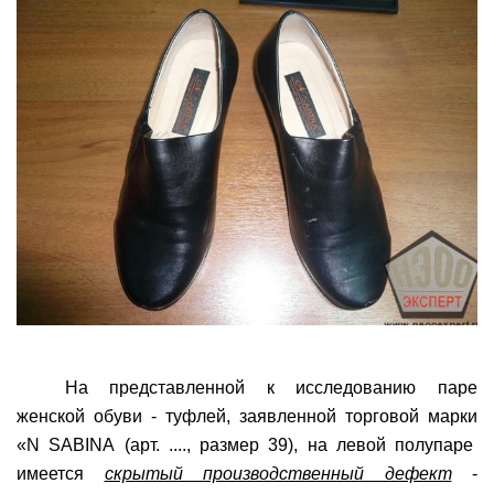
На представленной к иссле­дованию паре
женской обуви - туфлей, заявленной торговой марки
«
N
S
AB
I
NA
(арт. ....
, размер 39), на левой полупаре
имеется
скрытый производственный де­фект
-