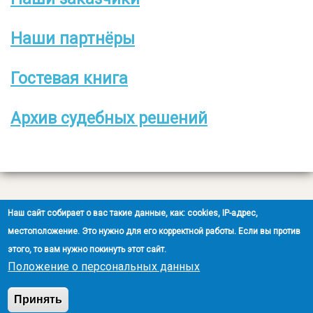
Боковое
меню
Наши партнёры
Гостевая книга
Архив судебных решений
Все права защищены
Наш сайт собирает о вас такие данные, как: cookies, IP-адрес,
2008-2026 © ООО НЭОО «ЭКСПЕРТ»
местоположение. Это нужно для его корректной работы. Если вы против
этого, то вам нужно покинуть этот сайт.
Создание сайта
- Ra-Don.ru
Положение о персональных данных
Положение о защите персональных данных
Принять