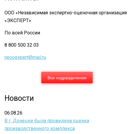
реестра
кадастровых
ООО «Независимая экспертно-оценочная организация
инженеров
«ЭКСПЕРТ»
в
По всей России
сети
8 800 500 32 03
Интернет.
neooexpert@mail.ru
Все подразделения
Новости
06.08.26
В г. Донецке была проведена оценка
производственного комплекса