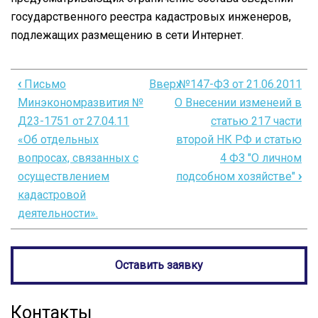
государственного реестра кадастровых инженеров,
подлежащих размещению в сети Интернет.
‹
Письмо
Вверх
№147-ФЗ от 21.06.2011
Перекрёстные
Минэкономразвития №
О Внесении изменеий в
ссылки
Д23-1751 от 27.04.11
статью 217 части
книги
«Об отдельных
второй НК РФ и статью
вопросах, связанных с
4 ФЗ "О личном
для
осуществлением
подсобном хозяйстве"
›
Д23-
кадастровой
1721
деятельности».
о
размещении
Оставить заявку
сведений
государственного
Контакты