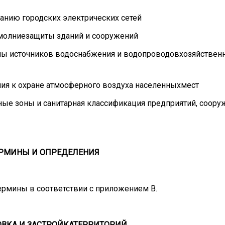
ванию городских электрических сетей
вумолниезащиты зданий и сооружений
раны источников водоснабжения и водопроводовхозяйствен
ания к охране атмосферного воздуха населенныхмест
итные зоны и санитарная классификация предприятий, соор
ЕРМИНЫ И ОПРЕДЕЛЕНИЯ
рмины в соответствии с приложением В.
ВКА И ЗАСТРОЙКА
ТЕРРИТОРИЙ