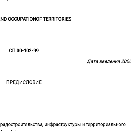
AND ОСС
U
РАТ
ION
ОF ТЕ
RRI
ТО
RIES
СП 30-102-99
Дата введения 2000
ПРЕДИСЛОВИЕ
достроительства, инфраструктуры и территориального