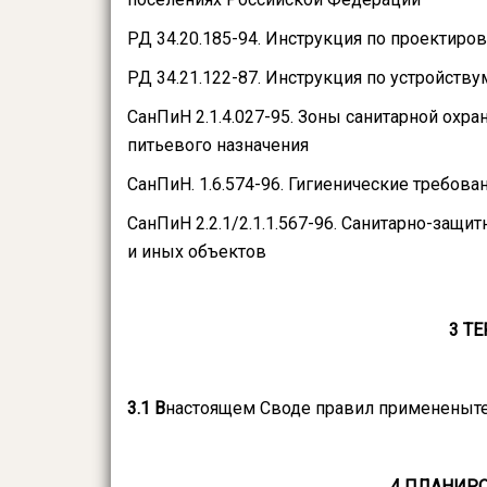
РД 34.20.185-94. Инструкция по проектиро
РД 34.21.122-87. Инструкция по устройст
СанПиН 2.1.4.027-95. Зоны санитарной ох
питьевого назначения
СанПиН. 1.6.574-96. Гигиенические требов
СанПиН 2.2.1/2.1.1.567-96. Санитарно-защ
и иных объектов
3 Т
3.1 В
настоящем Своде правил примененыте
4 ПЛАНИРО