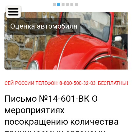
Основная
навигация
Оценка автомобиля
ОССИИ ТЕЛЕФОН: 8-800-500-32-03. БЕСПЛАТНЫЙ ПО ВСЕ
Письмо №14-601-ВК О
мероприятиях
посокращению количества