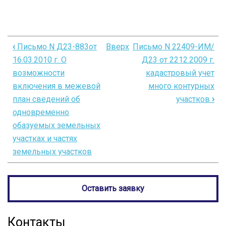
‹
Письмо N Д23-883от
Вверх
Письмо N 22409-ИМ/
Перекрёстные
16.03.2010 г. О
Д23 от 2212.2009 г.
ссылки
возможности
кадастровый учет
книги
включения в межевой
много контурных
план сведений об
участков
›
для
одновременно
Письмо
обазуемых земельных
№14-
участках и частях
601-
земельных участков
ВК
О
Оставить заявку
мероприятиях
посокращению
Контакты