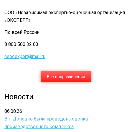
количества
принимаемых
ООО «Независимая экспертно-оценочная организация
«ЭКСПЕРТ»
органами
кадастрового
По всей России
учета
8 800 500 32 03
отрицательных
neooexpert@mail.ru
решений
Все подразделения
Новости
06.08.26
В г. Донецке была проведена оценка
производственного комплекса