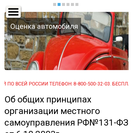
Основная
навигация
Оценка автомобиля
 РОССИИ ТЕЛЕФОН: 8-800-500-32-03. БЕСПЛАТНЫЙ ПО ВС
Об общих принципах
организации местного
самоуправления РФ№131-ФЗ