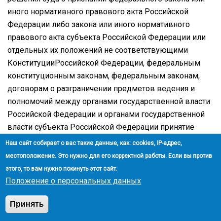
иного нормативного правового акта Российской
Федерации либо закона или иного нормативного
правового акта субъекта Российской Федерации или
отдельных их положений не соответствующими
КонституцииРоссийской Федерации, федеральным
конституционным законам, федеральным законам,
договорам о разграничении предметов ведения и
полномочий между органами государственной власти
Российской Федерации и органами государственной
власти субъекта Российской Федерации принятие
муниципальных правовых актов, противоречащих
Наш сайт собирает о вас такие данные, как: cookies, IP-адрес,
соответствующим положениям федерального закона
местоположение. Это нужно для его корректной работы. Если вы против
или иного нормативного правового акта Российской
этого, то вам нужно покинуть этот сайт.
Федерации либо закона или иного нормативного
Положение о персональных данных
правового акта субъекта Российской Федерации, не
допускается.
Принять