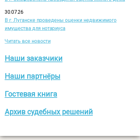
30.07.26
В г. Луганске проведены оценки недвижимого
имущества для нотариуса
Читать все новости
Наши заказчики
Боковое
меню
Наши партнёры
Гостевая книга
Архив судебных решений