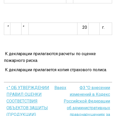
“
”
20
г.
К декларации прилагаются расчеты по оценке
пожарного риска.
К декларации прилагается копия страхового полиса.
‹
" ОБ УТВЕРЖДЕНИИ
Вверх
ФЗ "О внесении
Перекрёстные
ПРАВИЛ ОЦЕНКИ
изменений в Кодекс
ссылки
СООТВЕТСТВИЯ
Российской Федерации
книги
ОБЪЕКТОВ ЗАЩИТЫ
об административных
(ПРОДУКЦИИ)
правонарушениях за