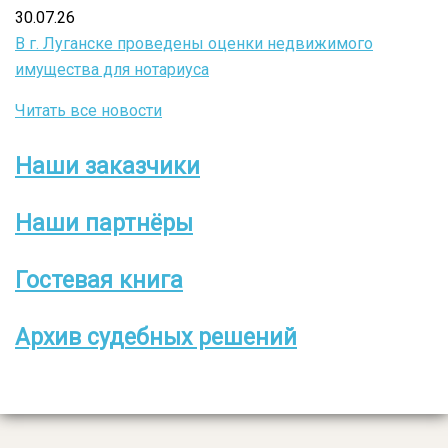
30.07.26
В г. Луганске проведены оценки недвижимого
имущества для нотариуса
Читать все новости
Наши заказчики
Боковое
меню
Наши партнёры
Гостевая книга
Архив судебных решений