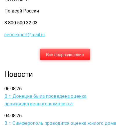
ПОРЯДКА
РЕГИСТРАЦИИ
По всей России
ДЕКЛАРАЦИИ
8 800 500 32 03
ПОЖАРНОЙ
neooexpert@mail.ru
БЕЗОПАСНОСТИ
Все подразделения
Новости
06.08.26
В г. Донецке была проведена оценка
производственного комплекса
04.08.26
В г. Симферополь проводится оценка жилого дома