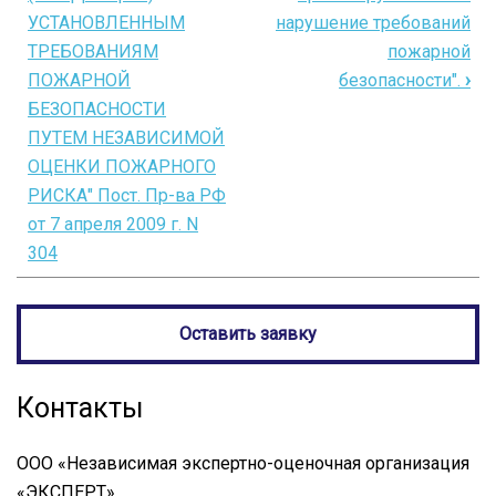
для
УСТАНОВЛЕННЫМ
нарушение требований
ПРИКАЗ
ТРЕБОВАНИЯМ
пожарной
МЧС,
ПОЖАРНОЙ
безопасности".
›
от
БЕЗОПАСНОСТИ
24
ПУТЕМ НЕЗАВИСИМОЙ
ОЦЕНКИ ПОЖАРНОГО
февраля
РИСКА" Пост. Пр-ва РФ
2009
от 7 апреля 2009 г. N
г.
304
N
91
Оставить заявку
ОБ
УТВЕРЖДЕНИИ
Контакты
ФОРМЫ
И
ООО «Независимая экспертно-оценочная организация
«ЭКСПЕРТ»