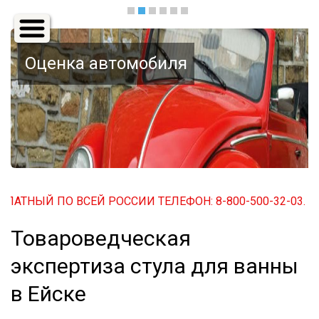
Основная
навигация
Оценка автомобиля
АТНЫЙ ПО ВСЕЙ РОССИИ ТЕЛЕФОН: 8-800-500-32-03. БЕС
Товароведческая
экспертиза стула для ванны
в Ейске