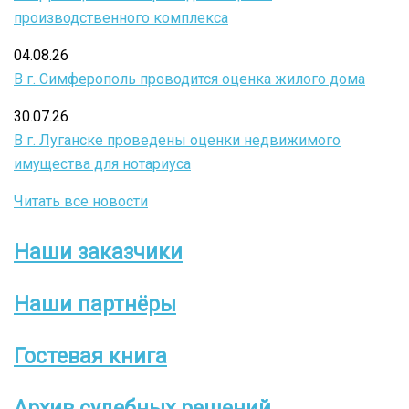
производственного комплекса
04.08.26
В г. Симферополь проводится оценка жилого дома
30.07.26
В г. Луганске проведены оценки недвижимого
имущества для нотариуса
Читать все новости
Наши заказчики
Боковое
меню
Наши партнёры
Гостевая книга
Архив судебных решений