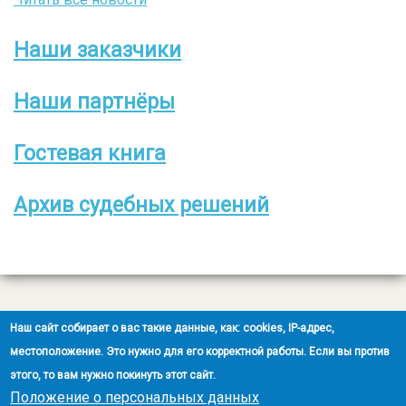
Наши заказчики
Боковое
меню
Наши партнёры
Гостевая книга
Архив судебных решений
Все права защищены
Наш сайт собирает о вас такие данные, как: cookies, IP-адрес,
2008-2026 © ООО НЭОО «ЭКСПЕРТ»
местоположение. Это нужно для его корректной работы. Если вы против
этого, то вам нужно покинуть этот сайт.
Создание сайта
- Ra-Don.ru
Положение о персональных данных