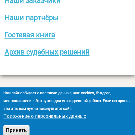
Наши заказчики
Боковое
меню
Наши партнёры
Гостевая книга
Архив судебных решений
Все права защищены
Наш сайт собирает о вас такие данные, как: cookies, IP-адрес,
2008-2026 © ООО НЭОО «ЭКСПЕРТ»
местоположение. Это нужно для его корректной работы. Если вы против
этого, то вам нужно покинуть этот сайт.
Создание сайта
- Ra-Don.ru
Положение о персональных данных
Положение о защите персональных данных
Принять