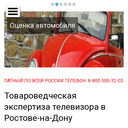
Основная
навигация
Оценка автомобиля
ЛАТНЫЙ ПО ВСЕЙ РОССИИ ТЕЛЕФОН: 8-800-500-32-03. БЕ
Товароведческая
экспертиза телевизора в
Ростове-на-Дону