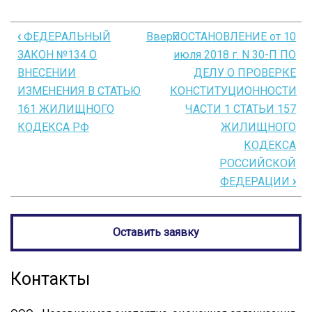
‹
ФЕДЕРАЛЬНЫЙ
Вверх
ПОСТАНОВЛЕНИЕ от 10
Перекрёстные
ЗАКОН №134 О
июля 2018 г. N 30-П ПО
ссылки
ВНЕСЕНИИ
ДЕЛУ О ПРОВЕРКЕ
книги
ИЗМЕНЕНИЯ В СТАТЬЮ
КОНСТИТУЦИОННОСТИ
161 ЖИЛИЩНОГО
ЧАСТИ 1 СТАТЬИ 157
для
КОДЕКСА РФ
ЖИЛИЩНОГО
ФЕДЕРАЛЬНЫЙ
КОДЕКСА
ЗАКОН
РОССИЙСКОЙ
№
ФЕДЕРАЦИИ
›
191
О
Оставить заявку
ВНЕСЕНИИ
ИЗМЕНЕНИЯ
Контакты
В