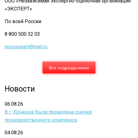
СТАТЬЮ
ООО «Независимая экспертно-оценочная организация
«ЭКСПЕРТ»
16
ФЕДЕРАЛЬНОГО
По всей России
ЗАКОНА
8 800 500 32 03
"О
neooexpert@mail.ru
ВВЕДЕНИИ
В
Все подразделения
ДЕЙСТВИЕ
ЖИЛИЩНОГО
Новости
КОДЕКСА
РФ"
06.08.26
В г. Донецке была проведена оценка
производственного комплекса
04.08.26