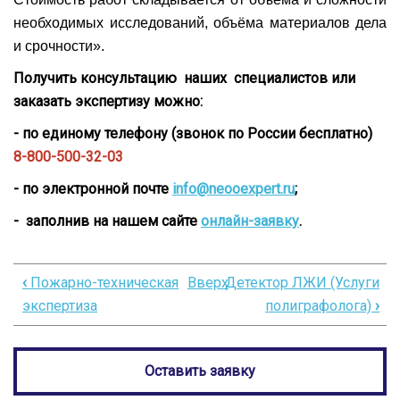
необходимых исследований, объёма материалов дела
и срочности».
Получить консультацию наших специалистов или
заказать экспертизу можно:
- по единому телефону (звонок по России бесплатно)
8-800-500-32-03
- по электронной почте
info@neooexpert.ru
;
- заполнив на нашем сайте
онлайн-заявку
.
‹
Пожарно-техническая
Вверх
Детектор ЛЖИ (Услуги
Перекрёстные
экспертиза
полиграфолога)
›
ссылки
книги
Оставить заявку
для