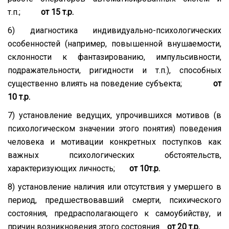
т.п.;
от 15 т.р.
6) диагностика индивидуально-психологических
особенностей (например, повышенной внушаемости,
склонности к фантазированию, импульсивности,
подражательности, ригидности и т.п.), способных
существенно влиять на поведение субъекта;
от
10 т.р.
7) установление ведущих, упрочившихся мотивов (в
психологическом значении этого понятия) поведения
человека и мотивации конкретных поступков как
важных психологических обстоятельств,
характеризующих личность;
от 10т.р.
8) установление наличия или отсутствия у умершего в
период, предшествовавший смерти, психического
состояния, предрасполагающего к самоубийству, и
причин возникновения этого состояния.
от 20 т.р.