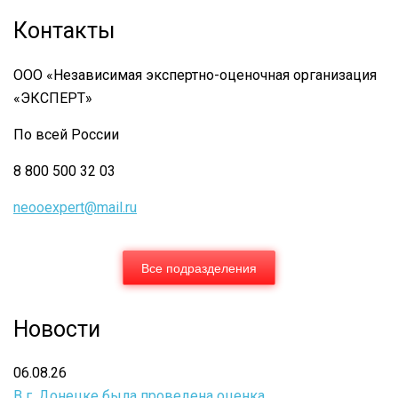
Психолого
Контакты
-
психиатрическая
ООО «Независимая экспертно-оценочная организация
экспертиза
«ЭКСПЕРТ»
По всей России
8 800 500 32 03
neooexpert@mail.ru
Все подразделения
Новости
06.08.26
В г. Донецке была проведена оценка