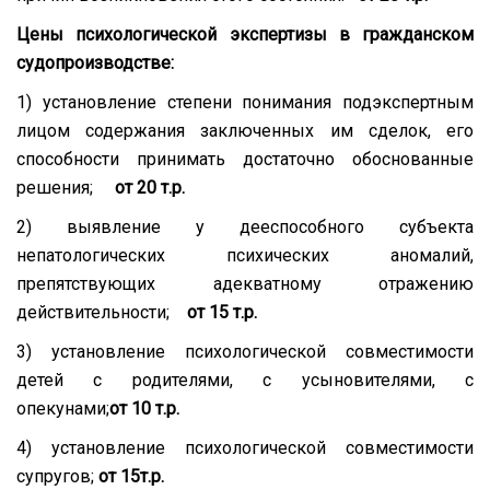
Цены психологической экспертизы в гражданском
судопроизводстве:
1) установление степени понимания подэкспертным
лицом содержания заключенных им сделок, его
способности принимать достаточно обоснованные
решения;
от 20 т.р.
2) выявление у дееспособного субъекта
непатологических психических аномалий,
препятствующих адекватному отражению
действительности;
от 15 т.р.
3) установление психологической совместимости
детей с родителями, с усыновителями, с
опекунами;
от
10 т.р.
4) установление психологической совместимости
супругов;
от
15т.р.