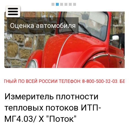
Основная
навигация
Оценка автомобиля
Й ПО ВСЕЙ РОССИИ ТЕЛЕФОН: 8-800-500-32-03. БЕСПЛАТ
Измеритель плотности
тепловых потоков ИТП-
МГ4.03/ X "Поток"