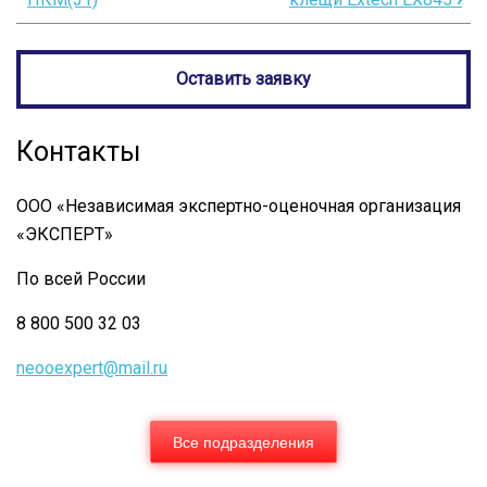
ссылки
книги
Оставить заявку
для
Измеритель
Контакты
плотности
тепловых
ООО «Независимая экспертно-оценочная организация
потоков
«ЭКСПЕРТ»
ИТП-
По всей России
МГ4.03/
8 800 500 32 03
X
"Поток"
neooexpert@mail.ru
Все подразделения