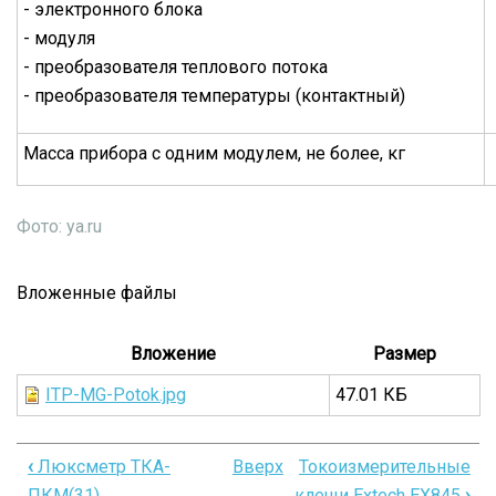
- электронного блока
- модуля
- преобразователя теплового потока
- преобразователя температуры (контактный)
Масса прибора с одним модулем, не более, кг
Фото: ya.ru
Вложенные файлы
Вложение
Размер
ITP-MG-Potok.jpg
47.01 КБ
‹
Люксметр ТКА-
Вверх
Токоизмерительные
Перекрёстные
ПКМ(31)
клещи Extech EX845
›