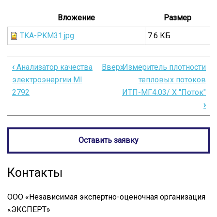
Вложение
Размер
TKA-PKM31.jpg
7.6 КБ
‹
Анализатор качества
Вверх
Измеритель плотности
Перекрёстные
электроэнергии MI
тепловых потоков
ссылки
2792
ИТП-МГ4.03/ X "Поток"
книги
›
для
Люксметр
Оставить заявку
ТКА-
ПКМ(31)
Контакты
ООО «Независимая экспертно-оценочная организация
«ЭКСПЕРТ»