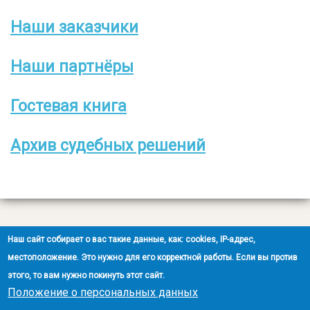
Наши заказчики
Боковое
меню
Наши партнёры
Гостевая книга
Архив судебных решений
Все права защищены
Наш сайт собирает о вас такие данные, как: cookies, IP-адрес,
2008-2026 © ООО НЭОО «ЭКСПЕРТ»
местоположение. Это нужно для его корректной работы. Если вы против
этого, то вам нужно покинуть этот сайт.
Создание сайта
- Ra-Don.ru
Положение о персональных данных
Положение о защите персональных данных