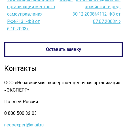
Перекрёстные
организации местного
хозяйстве в ред.
ссылки
самоуправления
30.12.2008№112-ФЗ от
книги
РФ№131-ФЗ от
07.07.2003г.
›
6.10.2003г.
для
О
территориях
Оставить заявку
традиционного
природопользования
Контакты
корренных
ООО «Независимая экспертно-оценочная организация
малочисленных
«ЭКСПЕРТ»
народов
По всей России
севера,
сибири
8 800 500 32 03
и
neooexpert@mail.ru