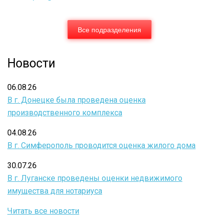
дальнего
востока
Все подразделения
РФ
№49-
Новости
ФЗ
от7.05.2001г.
06.08.26
В г. Донецке была проведена оценка
производственного комплекса
04.08.26
В г. Симферополь проводится оценка жилого дома
30.07.26
В г. Луганске проведены оценки недвижимого
имущества для нотариуса
Читать все новости