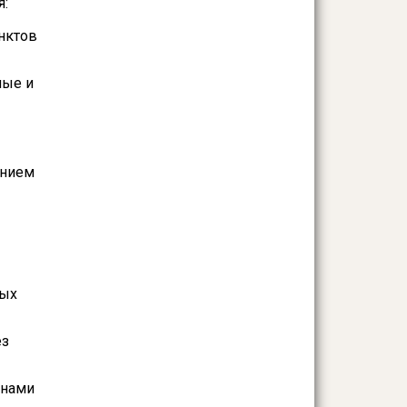
я:
нктов
ные и
ением
ных
ез
онами