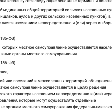
кона используются следующие основные термины и поняти
 объединенных общей территорией сельских населенных пу
 кишлаков, аулов и других сельских населенных пунктов), в
ляется населением непосредственно и (или) через выбор
N186-ФЗ)
 в которых местное самоуправление осуществляется насел
и иные органы местного самоуправления;
N186-ФЗ)
ение;
ний или поселений и межселенных территорий, объединен
естное самоуправление осуществляется в целях решения
ского характера населением непосредственно и (или) чер
равления, которые могут осуществлять отдельные
ые органам местного самоуправления федеральными зак