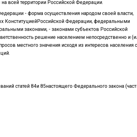
я на всей территории Российской Федерации.
Федерации - форма осуществления народом своей власти,
ых КонституциейРоссийской Федерации, федеральными
еральными законами, - законами субъектов Российской
тветственность решение населением непосредственно и (и
росов местного значения исходя из интересов населения 
ций.
ваний статей 84и 85настоящего Федерального закона (част