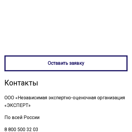
Херсонская область, оценка квартиры Геническ,
оценка квартиры Запорожская область, оценка
квартиры Мелитополь, оценка квартиры Донецк,
оценка квартиры ДНР, оценка квартиры Донецкая
Народная Республика, оценка квартиры Луганск,
оценка квартиры Луганская Народная Республика
Оставить заявку
Контакты
ООО «Независимая экспертно-оценочная организация
«ЭКСПЕРТ»
По всей России
8 800 500 32 03