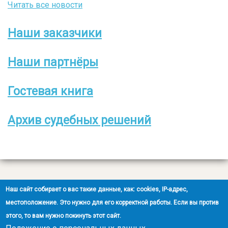
Читать все новости
Наши заказчики
Боковое
меню
Наши партнёры
Гостевая книга
Архив судебных решений
Все права защищены
Наш сайт собирает о вас такие данные, как: cookies, IP-адрес,
2008-2026 © ООО НЭОО «ЭКСПЕРТ»
местоположение. Это нужно для его корректной работы. Если вы против
этого, то вам нужно покинуть этот сайт.
Создание сайта
- Ra-Don.ru