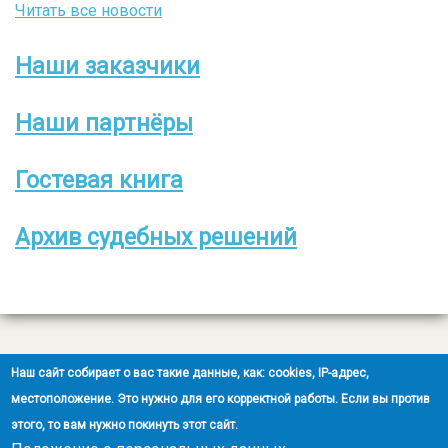
Читать все новости
Наши заказчики
Боковое
меню
Наши партнёры
Гостевая книга
Архив судебных решений
Все права защищены
Наш сайт собирает о вас такие данные, как: cookies, IP-адрес,
2008-2026 © ООО НЭОО «ЭКСПЕРТ»
местоположение. Это нужно для его корректной работы. Если вы против
этого, то вам нужно покинуть этот сайт.
Создание сайта
- Ra-Don.ru