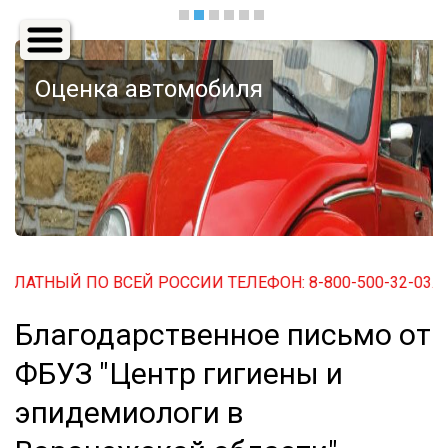
Основная
навигация
Оценка автомобиля
АТНЫЙ ПО ВСЕЙ РОССИИ ТЕЛЕФОН: 8-800-500-32-03. БЕС
Благодарственное письмо от
ФБУЗ "Центр гигиены и
эпидемиологи в