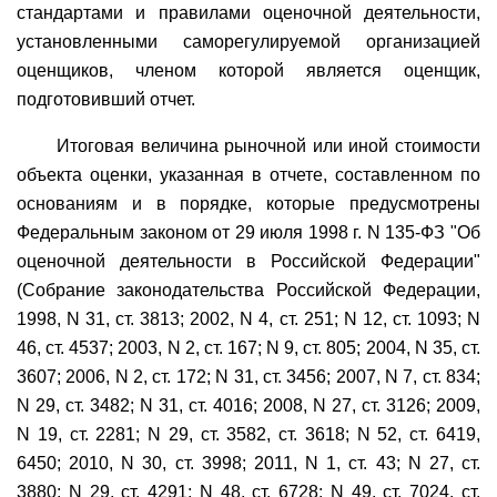
стандартами и правилами оценочной деятельности,
установленными саморегулируемой организацией
оценщиков, членом которой является оценщик,
подготовивший отчет.
Итоговая величина рыночной или иной стоимости
объекта оценки, указанная в отчете, составленном по
основаниям и в порядке, которые предусмотрены
Федеральным законом от 29 июля 1998 г. N 135-ФЗ "Об
оценочной деятельности в Российской Федерации"
(Собрание законодательства Российской Федерации,
1998, N 31, ст. 3813; 2002, N 4, ст. 251; N 12, ст. 1093; N
46, ст. 4537; 2003, N 2, ст. 167; N 9, ст. 805; 2004, N 35, ст.
3607; 2006, N 2, ст. 172; N 31, ст. 3456; 2007, N 7, ст. 834;
N 29, ст. 3482; N 31, ст. 4016; 2008, N 27, ст. 3126; 2009,
N 19, ст. 2281; N 29, ст. 3582, ст. 3618; N 52, ст. 6419,
6450; 2010, N 30, ст. 3998; 2011, N 1, ст. 43; N 27, ст.
3880; N 29, ст. 4291; N 48, ст. 6728; N 49, ст. 7024, ст.