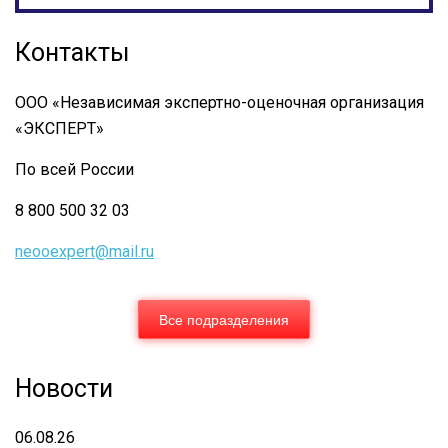
ФЕДЕРАЛЬНЫЙ
СТАНДАРТ
Контакты
ОЦЕНКИ
№
ООО «Независимая экспертно-оценочная организация
3
«ЭКСПЕРТ»
По всей России
8 800 500 32 03
neooexpert@mail.ru
Все подразделения
Новости
06.08.26