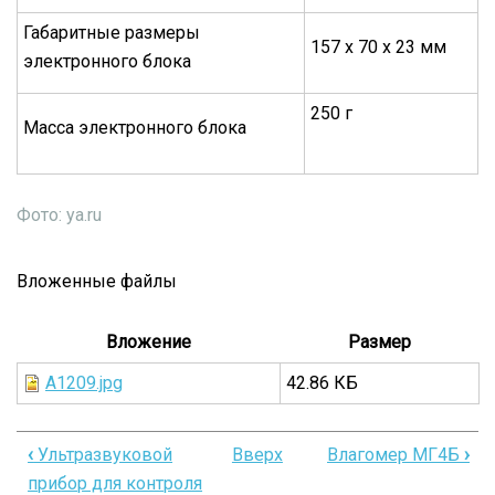
Габаритные размеры
157 х 70 х 23 мм
электpонного блока
250 г
Масса электронного блока
Фото: ya.ru
Вложенные файлы
Вложение
Размер
A1209.jpg
42.86 КБ
‹
Ультразвуковой
Вверх
Влагомер МГ4Б
›
Перекрёстные
прибор для контроля