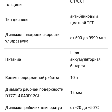
0,1/0,01
толщины
антибликовый,
Тип дисплея
цветной TFT
Диапазон настроек скоpости
от 500 до 9999 м/с
yльтpазвyка
LiIon
Питание
аккумуляторная
батарея
Время непрерывной работы
10 ч
Диаметр pабочей поверхности
12 мм
D1771 4.0A0D12CL:
Диапазон рабочих температур
от -20 до +50°С