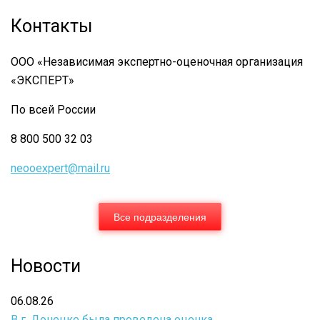
01.03.2011г.
Контакты
О
порядке
ООО «Независимая экспертно-оценочная организация
предоставления
«ЭКСПЕРТ»
сведений
По всей России
внесенных
8 800 500 32 03
в
государственный
neooexpert@mail.ru
кадастр
недвижимости
Все подразделения
Новости
06.08.26
В г. Донецке была проведена оценка