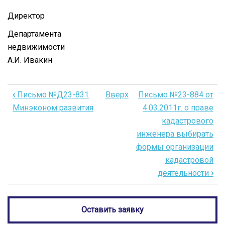
Директор
Департамента
недвижимос
А.И. Ивакин
‹
Письмо №Д23-831
Вверх
Письмо №23-884 от
Перекрёстные
Минэконом развития
4.03.2011г. о праве
ссылки
кадастрового
книги
инженера выбирать
формы организации
для
кадастровой
Письмо
деятельности
›
№Д23-
772
Оставить заявку
от