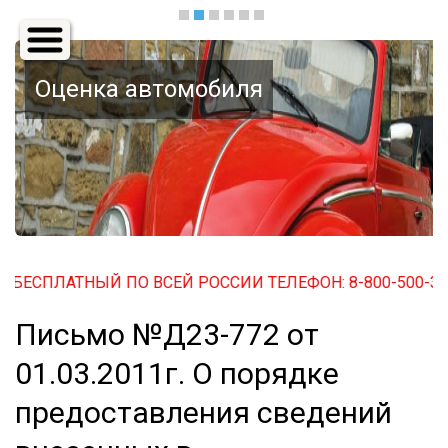
Основная
навигация
Оценка автомобиля
ЕСПЛАТНЫЙ ПО ВСЕЙ РОССИИ ТЕЛЕФОН: 8-800-500-32-03.
Письмо №Д23-772 от
01.03.2011г. О порядке
предоставления сведений